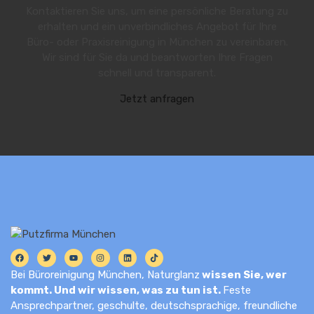
Kontaktieren Sie uns, um eine persönliche Beratung zu
erhalten und ein unverbindliches Angebot für Ihre
Büro- oder Praxisreinigung in München zu vereinbaren.
Wir sind für Sie da und beantworten Ihre Fragen
schnell und transparent.
Jetzt anfragen
Bei Büroreinigung München, Naturglanz
wissen Sie, wer
kommt. Und wir wissen, was zu tun ist.
Feste
Ansprechpartner, geschulte, deutschsprachige, freundliche